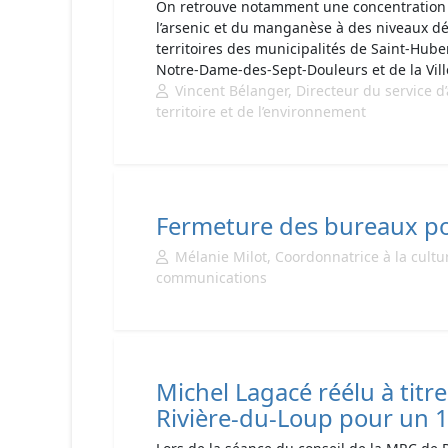
On retrouve notamment une concentration d
l’arsenic et du manganèse à des niveaux d
territoires des municipalités de Saint-Hub
Notre-Dame-des-Sept-Douleurs et de la Vill
Vincent Bélanger, Directeur du service
territoire et de l’environnement
Fermeture des bureaux pou
Mélanie Milot, Coordonnatrice à la cultu
communications
Michel Lagacé réélu à titr
Rivière-du-Loup pour un 