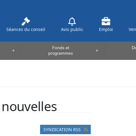
Séances du conseil
Avis public
Emploi
Ve
Fonds et
Do
+
+
programmes
nouvelles
SYNDICATION RSS