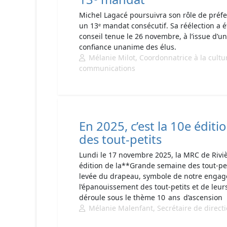
Michel Lagacé poursuivra son rôle de préf
un 13ᵉ mandat consécutif. Sa réélection a é
conseil tenue le 26 novembre, à l’issue d’u
confiance unanime des élus.
Mélanie Milot, Coordonnatrice à la cultu
communications
En 2025, c’est la 10e édit
des tout-petits
Lundi le 17 novembre 2025, la MRC de Riviè
édition de la**Grande semaine des tout-pe
levée du drapeau, symbole de notre engage
l’épanouissement des tout-petits et de leur
déroule sous le thème 10 ans d’ascension
Mélanie Malenfant, Secrétaire de direct