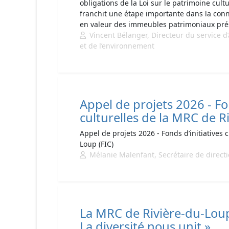
obligations de la Loi sur le patrimoine cult
franchit une étape importante dans la conn
en valeur des immeubles patrimoniaux prése
Vincent Bélanger, Directeur du service 
et de l’environnement
Appel de projets 2026 - Fon
culturelles de la MRC de R
Appel de projets 2026 - Fonds d’initiatives 
Loup (FIC)
Mélanie Malenfant, Secrétaire de direct
La MRC de Rivière-du-Lou
La diversité nous unit »