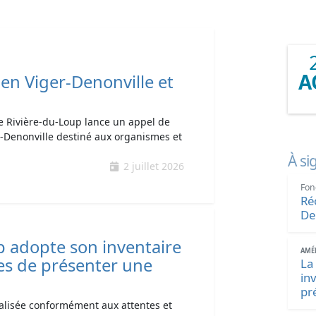
A
en Viger-Denonville et
de Rivière-du-Loup lance un appel de
r-Denonville destiné aux organismes et
À si
2 juillet 2026
Fon
Ré
De
p adopte son inventaire
AMÉN
es de présenter une
La
in
pr
éalisée conformément aux attentes et