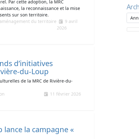
urel. Par cette adoption, la MRC
Arch
aissance, la reconnaissance et la mise
nts sur son territoire.
d’aménagement du territoire
9 avril
2026
ds d’initiatives
ivière-du-Loup
culturelles de la MRC de Rivière-du-
ion
11 février 2026
p lance la campagne «