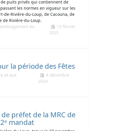
e puits privés qui contiennent de
épassant les normes en vigueur sur les
ert-de-Rivière-du-Loup, de Cacouna, de
e de Rivière-du-Loup.
 d’aménagement du
13 février
2025
r la période des Fêtes
re et aux
4 décembre
2024
e de préfet de la MRC de
12ᵉ mandat