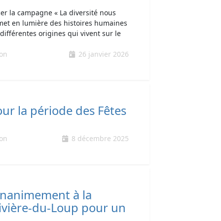
cer la campagne « La diversité nous
i met en lumière des histoires humaines
ifférentes origines qui vivent sur le
ion
26 janvier 2026
r la période des Fêtes
ion
8 décembre 2025
unanimement à la
ivière-du-Loup pour un