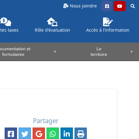
Nous joindre
ntes
taxes
Rôle d'évaluation
Accès à l’information
cumentation et
Le
+
+
formulaires
territoire
Partager