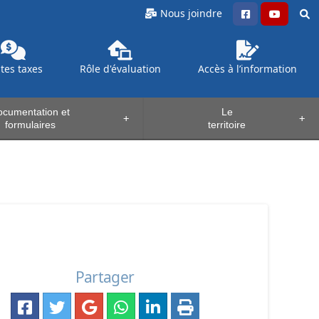
Nous joindre
ntes
taxes
Rôle d'évaluation
Accès à l’information
cumentation et
Le
+
+
formulaires
territoire
Partager