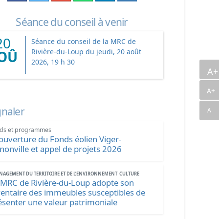
Séance du conseil à venir
20
Séance du conseil de la MRC de
Rivière-du-Loup du jeudi, 20 août
OÛ
2026, 19 h 30
A
A+
gnaler
A
ds et programmes
ouverture du Fonds éolien Viger-
nonville et appel de projets 2026
AGEMENT DU TERRITOIRE ET DE L’ENVIRONNEMENT
CULTURE
 MRC de Rivière-du-Loup adopte son
ventaire des immeubles susceptibles de
ésenter une valeur patrimoniale