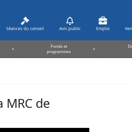
Séances du conseil
Avis public
Emploi
Ve
Fonds et
Do
+
+
programmes
la MRC de