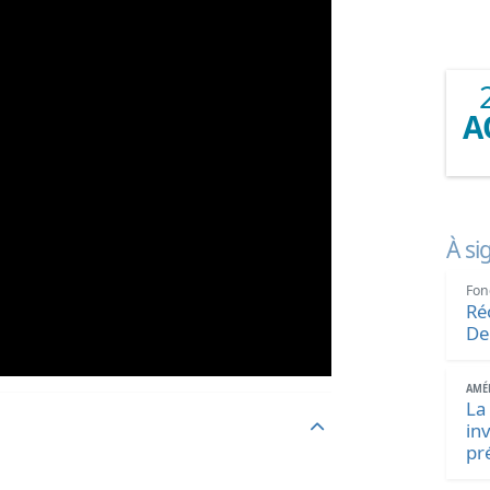
A
À si
Fon
Ré
De
AMÉN
La
in
pr