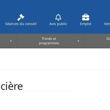
Séances du conseil
Avis public
Emploi
Ve
Fonds et
Do
+
+
programmes
cière