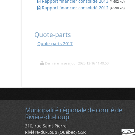
Rapport financier consolidé 2013
(4 602 ko)
Rapport financier consolidé 2012
(4 598 ko)
Quote-parts
Quote-parts 2017
Dernière mise à jour 2025-12-16 11:49:50
Municipalité régionale de comté de
Rivière-du-Loup
310, rue Saint-Pierre
Rivière-du-Loup (Québec) G5R