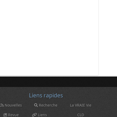
Liens rapides
Nouvelles
Recherche
La VRAIE Vie
Revue
Liens
CLD