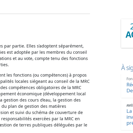
A
s par partie. Elles s’adoptent séparément,
rties est adoptée par les membres du conseil
rations et au vote, compte tenu des fonctions
ties.
À si
uent les fonctions (ou compétences) à propos
Fon
palités locales siégeant au conseil de la MRC
Ré
t des compétences obligatoires de la MRC
De
loppement économique (développement local
 la gestion des cours d’eau, la gestion des
vi du plan de gestion des matières
AMÉN
La
évision et suivi du schéma de couverture de
in
 responsabilités exercées par la MRC en
pr
estion de terres publiques déléguées par le