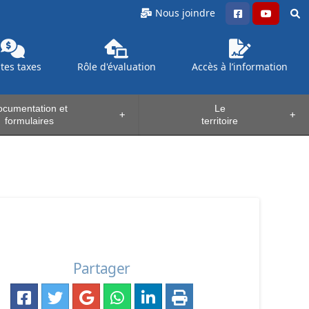
Nous joindre
ntes
taxes
Rôle d'évaluation
Accès à l’information
cumentation et
Le
+
+
formulaires
territoire
Partager