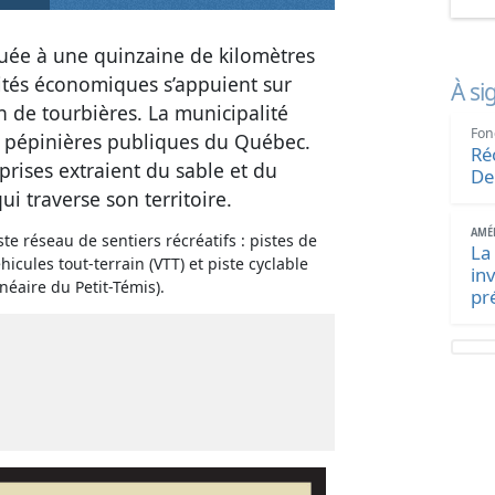
tuée à une quinzaine de kilomètres
vités économiques s’appuient sur
À si
ion de tourbières. La municipalité
Fon
s pépinières publiques du Québec.
Ré
rises extraient du sable et du
De
i traverse son territoire.
AMÉN
e réseau de sentiers récréatifs : pistes de
La
icules tout-terrain (VTT) et piste cyclable
in
inéaire du Petit-Témis).
pr