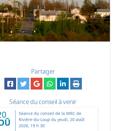
Partager
Séance du conseil à venir
20
Séance du conseil de la MRC de
Rivière-du-Loup du jeudi, 20 août
OÛ
2026, 19 h 30