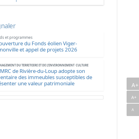
gnaler
ds et programmes
ouverture du Fonds éolien Viger-
nonville et appel de projets 2026
AGEMENT DU TERRITOIRE ET DE L’ENVIRONNEMENT
CULTURE
 MRC de Rivière-du-Loup adopte son
ventaire des immeubles susceptibles de
ésenter une valeur patrimoniale
A
A+
A