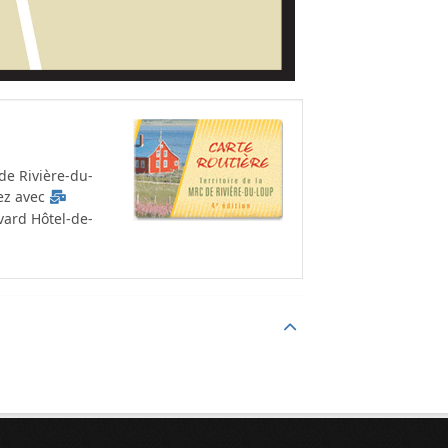
de Rivière-du-
ez avec
vard Hôtel-de-