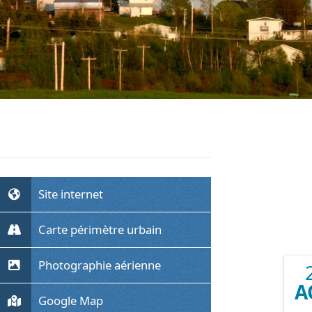
Site internet
Carte périmètre urbain
Photographie aérienne
A
Google Map