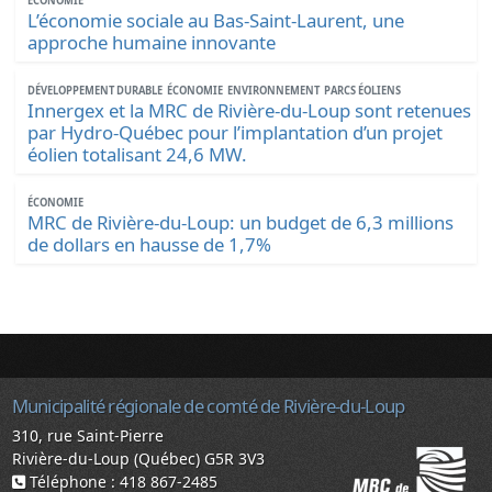
ÉCONOMIE
L’économie sociale au Bas-Saint-Laurent, une
approche humaine innovante
DÉVELOPPEMENT DURABLE
ÉCONOMIE
ENVIRONNEMENT
PARCS ÉOLIENS
Innergex et la MRC de Rivière-du-Loup sont retenues
par Hydro-Québec pour l’implantation d’un projet
éolien totalisant 24,6 MW.
ÉCONOMIE
MRC de Rivière-du-Loup: un budget de 6,3 millions
de dollars en hausse de 1,7%
Municipalité régionale de comté de Rivière-du-Loup
310, rue Saint-Pierre
Rivière-du-Loup (Québec) G5R 3V3
Téléphone : 418 867-2485