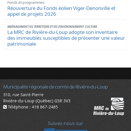
Fonds et programmes
Réouverture du Fonds éolien Viger-Denonville et
appel de projets 2026
AMÉNAGEMENT DU TERRITOIRE ET DE L’ENVIRONNEMENT
CULTURE
La MRC de Rivière-du-Loup adopte son inventaire
des immeubles susceptibles de présenter une valeur
patrimoniale
Municipalité régionale de comté de Rivière-du-Loup
310, rue Saint-Pierre
Rivière-du-Loup (Québec) G5R 3V3
Téléphone : 418 867-2485
Suivez-nous sur