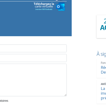
A
À si
Fon
Ré
De
AMÉN
La
in
pr
atoires