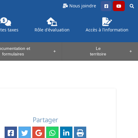
Nous joindre
ntes
taxes
Rôle d'évaluation
Accès à l’information
cumentation et
Le
+
+
formulaires
territoire
Partager