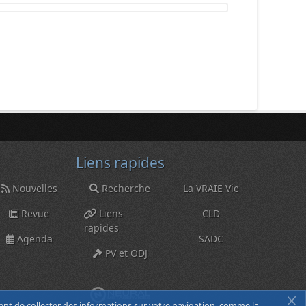
Liens rapides
Nouvelles
Recherche
La VRAIE Vie
Revue
Liens
CLD
rapides
Agenda
SADC
PV et ODJ
ent de collecter des informations sur votre navigation, comme la