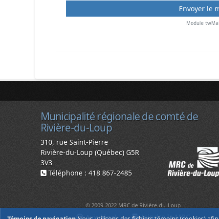
Module twMai
Municipalité régionale de comté de
Rivière-du-Loup
310, rue Saint-Pierre
Rivière-du-Loup (Québec) G5R
3V3
Téléphone : 418 867-2485
© 2009-2022 MRC de Rivière-du-Loup
Joindre la MRC
Avis légal
Témoins de navigation
Nous utilisons des fichiers témoins (cookies) afi