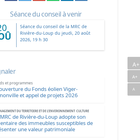
Séance du conseil à venir
20
Séance du conseil de la MRC de
Rivière-du-Loup du jeudi, 20 août
OÛ
2026, 19 h 30
A
gnaler
A+
ds et programmes
ouverture du Fonds éolien Viger-
A
nonville et appel de projets 2026
AGEMENT DU TERRITOIRE ET DE L’ENVIRONNEMENT
CULTURE
 MRC de Rivière-du-Loup adopte son
ventaire des immeubles susceptibles de
ésenter une valeur patrimoniale