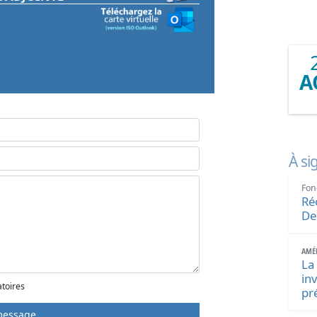
A
À si
Fon
Ré
De
AMÉN
La
in
atoires
pr