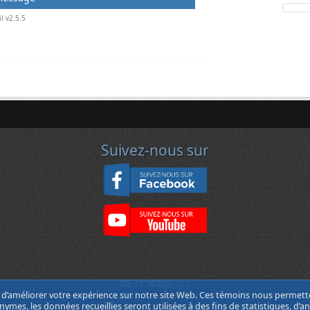
l v2.5.5
Suivez-nous sur
n d’améliorer votre expérience sur notre site Web. Ces témoins nous permett
2467
mes, les données recueillies seront utilisées à des fins de statistiques, d’a