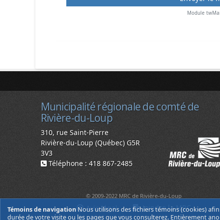
Module twMai
Municipalité régionale de comté de
Rivière-du-Loup
310, rue Saint-Pierre
Rivière-du-Loup (Québec) G5R
3V3
Téléphone : 418 867-2485
© 2009-2022 MRC de Rivière-du-Loup
Joindre la MRC
Avis légal
Témoins de navigation
Nous utilisons des fichiers témoins (cookies) afi
durée de votre visite ou les pages que vous consulterez. Entièrement anony