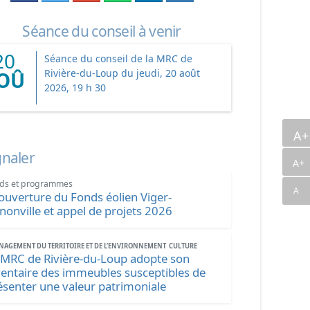
Séance du conseil à venir
20
Séance du conseil de la MRC de
Rivière-du-Loup du jeudi, 20 août
OÛ
2026, 19 h 30
A
gnaler
A+
ds et programmes
A
ouverture du Fonds éolien Viger-
nonville et appel de projets 2026
AGEMENT DU TERRITOIRE ET DE L’ENVIRONNEMENT
CULTURE
 MRC de Rivière-du-Loup adopte son
ventaire des immeubles susceptibles de
ésenter une valeur patrimoniale