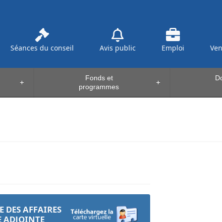
Séances du conseil
Avis public
Emploi
Ve
Fonds et
Do
+
+
programmes
E DES AFFAIRES
E ADJOINTE