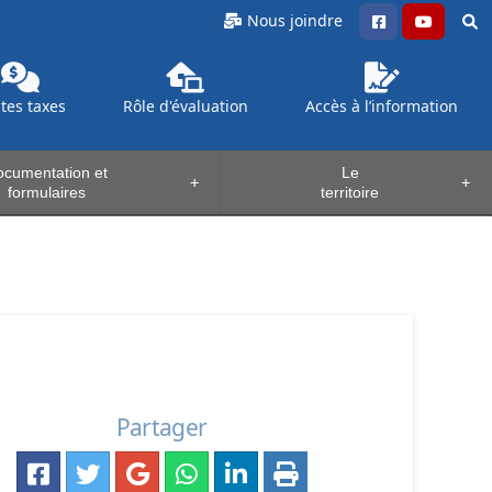
Nous joindre
ntes
taxes
Rôle d'évaluation
Accès à l’information
cumentation et
Le
+
+
formulaires
territoire
Partager