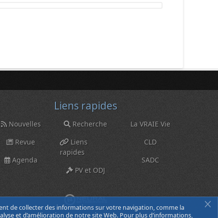
Liens rapides
Nouvelles
Recherche
La VRAIE Vie
Revue
Liens
CLD
rapides
Agenda
SADC
PV et ODJ
ent de collecter des informations sur votre navigation, comme la
nalyse et d’amélioration de notre site Web. Pour plus d’informations,