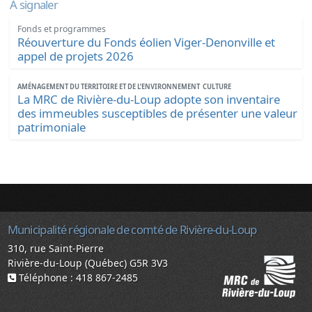
À signaler
Fonds et programmes
Réouverture du Fonds éolien Viger-Denonville et
appel de projets 2026
AMÉNAGEMENT DU TERRITOIRE ET DE L’ENVIRONNEMENT
CULTURE
La MRC de Rivière-du-Loup adopte son inventaire
des immeubles susceptibles de présenter une valeur
patrimoniale
Municipalité régionale de comté de Rivière-du-Loup
310, rue Saint-Pierre
Rivière-du-Loup (Québec) G5R 3V3
Téléphone : 418 867-2485