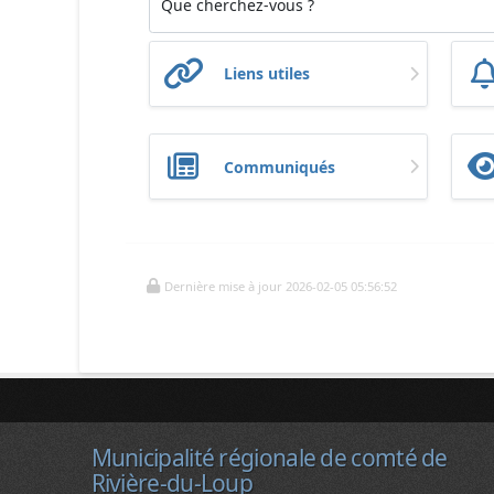
Que cherchez-vous ?
Liens utiles
Communiqués
Dernière mise à jour 2026-02-05 05:56:52
Municipalité régionale de comté de
Rivière-du-Loup