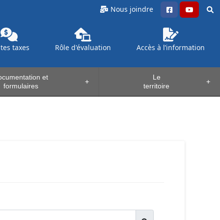
Nous joindre
ntes
taxes
Rôle d'évaluation
Accès à l’information
cumentation et
Le
+
+
formulaires
territoire