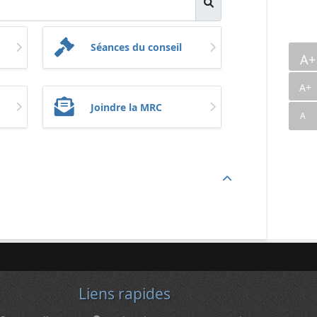
Séances du conseil
A
A+
Joindre la MRC
A
Liens rapides